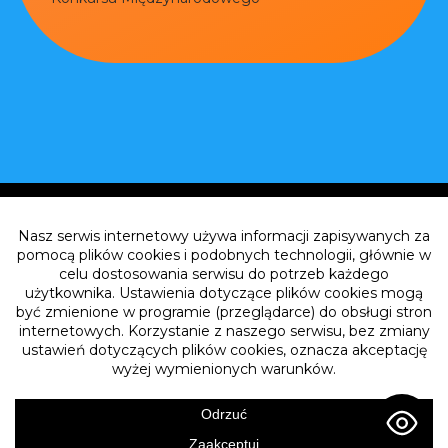
FREEDOM Film Festival
8-11.07.2026
Radom, Poland
+48 22 392 03 21
info@freedomfestival.pl