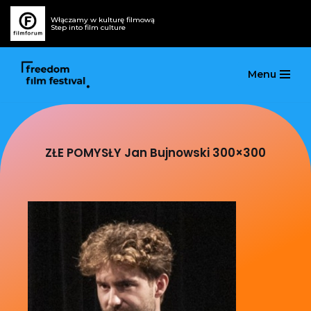
Włączamy w kulturę filmową
Step into film culture
Przejdź
do
treści
Menu
ZŁE POMYSŁY Jan Bujnowski 300×300